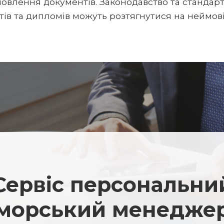
овлення документів. Законодавство та стандарт
ів та дипломів можуть розтягнутися на неймові
Сервіс персональни
морський менедже