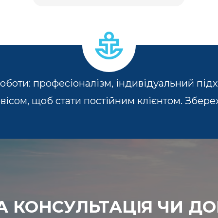
боти: професіоналізм, індивідуальний підхі
вісом, щоб стати постійним клієнтом. Збере
А КОНСУЛЬТАЦІЯ ЧИ Д