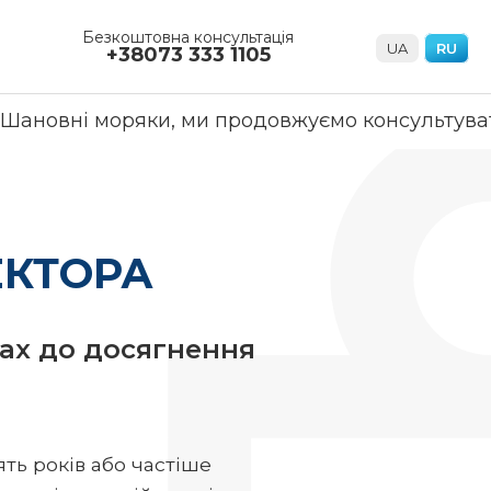
Безкоштовна консультація
UA
RU
+38073 333 1105
оряки, ми продовжуємо консультувати і допомог
ЕКТОРА
пах до досягнення
ять років або частіше