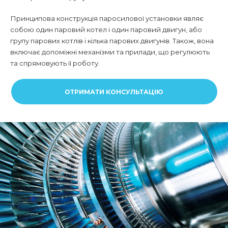
Принципова конструкція паросилової установки являє
собою один паровий котел і один паровий двигун, або
групу парових котлів і кілька парових двигунів. Також, вона
включає допоміжні механізми та прилади, що регулюють
та спрямовують її роботу.
ОТРИМАТИ КОНСУЛЬТАЦІЮ