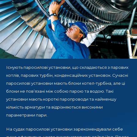
Існують паросилові установки, що складаються з парових
котлів, парових турбін, конденсаційних установок. Сучасні
паросилові установки мають блоки котел-турбіна, але ці
блоки не пов’язані між собою парою та водою. Такі
установки мають короткі паропроводи та найменшу
кількість арматури та відрізняються високими
параметрами пари.
На судах паросилові установки зарекомендували себе