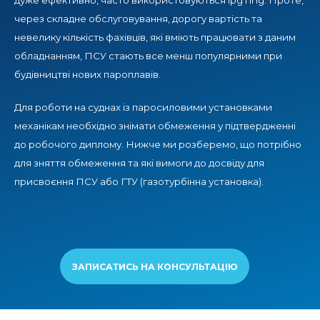
дуже ефективно, часто використовуються lpg і lng. Проте,
через складне обслуговування, дорогу вартість та
невелику кількість фахівців, які вміють працювати з даним
обладнанням, ПСУ стають все менш популярними при
будівництві нових пароплавів.
Для роботи на суднах із паросиловими установками
механікам необхідно знімати обмеження у підтвердженні
до робочого диплому. Нижче ми розберемо, що потрібно
для зняття обмеження та які вимоги до досвіду для
присвоєння ПСУ або ГТУ (газотурбінна установка).
ЗАПИСАТИСЬ НА КОНСУЛЬТАЦІЮ