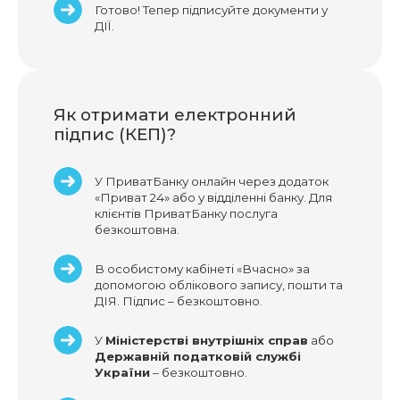
Готово! Тепер підписуйте документи у
ДІЇ.
Як отримати електронний
підпис (КЕП)?
У ПриватБанку онлайн через додаток
«Приват 24» або у відділенні банку. Для
клієнтів ПриватБанку послуга
безкоштовна.
В особистому кабінеті «Вчасно» за
допомогою облікового запису, пошти та
ДІЯ. Підпис – безкоштовно.
У
Міністерстві внутрішніх справ
або
Державній податковій службі
України
– безкоштовно.